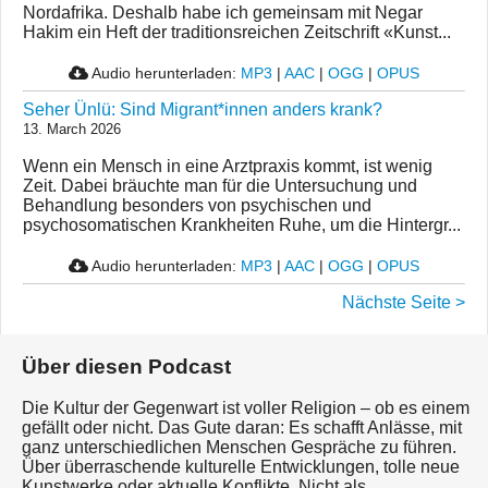
Nordafrika. Deshalb habe ich gemeinsam mit Negar
Hakim ein Heft der traditionsreichen Zeitschrift «Kunst...
Audio herunterladen:
MP3
|
AAC
|
OGG
|
OPUS
Seher Ünlü: Sind Migrant*innen anders krank?
13. March 2026
Wenn ein Mensch in eine Arztpraxis kommt, ist wenig
Zeit. Dabei bräuchte man für die Untersuchung und
Behandlung besonders von psychischen und
psychosomatischen Krankheiten Ruhe, um die Hintergr...
Audio herunterladen:
MP3
|
AAC
|
OGG
|
OPUS
Nächste Seite >
Über diesen Podcast
Die Kultur der Gegenwart ist voller Religion – ob es einem
gefällt oder nicht. Das Gute daran: Es schafft Anlässe, mit
ganz unterschiedlichen Menschen Gespräche zu führen.
Über überraschende kulturelle Entwicklungen, tolle neue
Kunstwerke oder aktuelle Konflikte. Nicht als