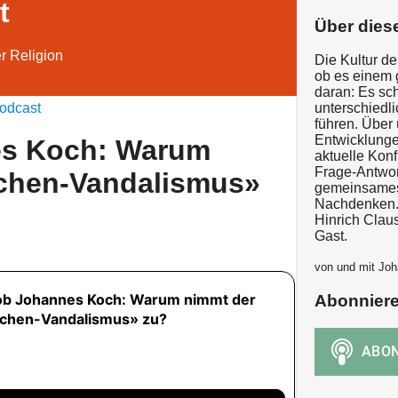
t
Über dies
er Religion
Die Kultur de
ob es einem g
daran: Es sch
odcast
unterschied
führen. Über
Entwicklunge
es Koch: Warum
aktuelle Konfl
Frage-Antwor
rchen-Vandalismus»
gemeinsames,
Nachdenken.
Hinrich Clau
Gast.
von und mit Joh
Abonnier