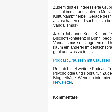
Zudem gibt es interessierte Grup
– nicht immer aus lauteren Motive
Kulturkampf herbei. Gerade desha
anzuschauen und sachlich zu beu
Vandalismus?
Jakob Johannes Koch, Kulturrefe
Bischofskonferenz in Bonn, beo
Vandalismus seit längerem und hat
kaum ein anderer im deutschspr
geht und was zu tun ist.
Podcast Draussen mit Claussen
RefLab bietet weitere Podcast-For
Psychologie und Popkultur. Zud
Blogbeiträge. Wenn du informier
Newsletter
.
Kommentare