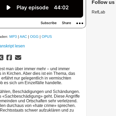
Follow us
RefLab
laden:
MP3
|
AAC
|
OGG
|
OPUS
anskript lesen
liest man über immer mehr – und immer
 in Kirchen. Aber dies ist ein Thema, das
n erfährt nur gelegentlich in vermischten
 es sich um Einzelfälle handelte.
bstählen, Beschädigungen und Schändungen.
ls «Sachbeschädigung» geht. Diese Angriffe
gemeinden und Ortschaften sehr verletzend.
len durchaus von «hate crime» sprechen.
s Rechtsstaats schwer aufzuklären und zu