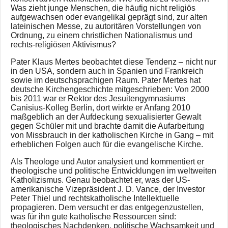
Was zieht junge Menschen, die häufig nicht religiös
aufgewachsen oder evangelikal geprägt sind, zur alten
lateinischen Messe, zu autoritären Vorstellungen von
Ordnung, zu einem christlichen Nationalismus und
rechts-religiösen Aktivismus?
Pater Klaus Mertes beobachtet diese Tendenz – nicht nur
in den USA, sondern auch in Spanien und Frankreich
sowie im deutschsprachigen Raum. Pater Mertes hat
deutsche Kirchengeschichte mitgeschrieben: Von 2000
bis 2011 war er Rektor des Jesuitengymnasiums
Canisius-Kolleg Berlin, dort wirkte er Anfang 2010
maßgeblich an der Aufdeckung sexualisierter Gewalt
gegen Schüler mit und brachte damit die Aufarbeitung
von Missbrauch in der katholischen Kirche in Gang – mit
erheblichen Folgen auch für die evangelische Kirche.
Als Theologe und Autor analysiert und kommentiert er
theologische und politische Entwicklungen im weltweiten
Katholizismus. Genau beobachtet er, was der US-
amerikanische Vizepräsident J. D. Vance, der Investor
Peter Thiel und rechtskatholische Intellektuelle
propagieren. Dem versucht er das entgegenzustellen,
was für ihn gute katholische Ressourcen sind:
theologisches Nachdenken, politische Wachsamkeit und